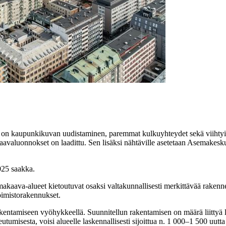
 kaupunkikuvan uudistaminen, paremmat kulkuyhteydet sekä viihtyisä 
akaavaluonnokset on laadittu. Sen lisäksi nähtäville asetetaan Asemak
025 saakka.
aava-alueet kietoutuvat osaksi valtakunnallisesti merkittävää rakennet
oimistorakennukset.
kentamiseen vyöhykkeellä. Suunnitellun rakentamisen on määrä liittyä
tumisesta, voisi alueelle laskennallisesti sijoittua n. 1 000–1 500 uutt