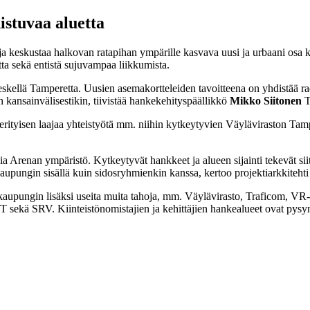
distuvaa aluetta
keskustaa halkovan ratapihan ympärille kasvava uusi ja urbaani osa kau
ntta sekä entistä sujuvampaa liikkumista.
ellä Tamperetta. Uusien asemakortteleiden tavoitteena on yhdistää radan
 kansainvälisestikin, tiivistää hankekehityspäällikkö
Mikko Siitonen
T
 erityisen laajaa yhteistyötä mm. niihin kytkeytyvien Väyläviraston T
ia Arenan ympäristö. Kytkeytyvät hankkeet ja alueen sijainti tekevät s
n kaupungin sisällä kuin sidosryhmienkin kanssa, kertoo projektiarkkiteht
u kaupungin lisäksi useita muita tahoja, mm. Väylävirasto, Traficom
 sekä SRV. Kiinteistönomistajien ja kehittäjien hankealueet ovat pysyn