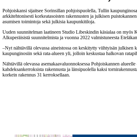
Pohjoiskansi sijaitsee Sorinsillan pohjoispuolella, Tullin kaupungino
arkkitehtonisesti korkeatasoisten rakennusten ja julkisen puistokannen 
asumisen toimintoja sekä julkisia kaupunkitiloja.
Uuden suunnitelman laatineen Studio Libeskindin käsialaa on myös Kan
Alkuperäisistä suunnitelmista ja vuonna 2022 valmistuneesta Eteläk
–Nyt nähtävillä olevassa aineistossa on keskitytty viihtyisän julkise
kaupunginosiin sekä rata-alueen yli, jolloin keskustaa halkovan ratap
Nähtävillä olevassa asemakaavaluonnoksessa Pohjoiskannen alueelle os
kahdeksankerroksista rakennusta ja länsipuolella kaksi tornirakennusta,
korkein rakennus 31 kerroksellaan.