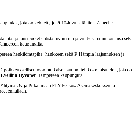
punkia, jota on kehitetty jo 2010-luvulta lähtien. Alueelle
 itä- ja länsipuolet entistä tiiviimmin ja viihtyisämmin toisiinsa sekä
ampereen kaupungilta.
ampereen henkilöratapiha -hankkeen sekä P-Hämpin laajennuksen ja
iitä poikkeuksellisen monimutkaisen suunnittelukokonaisuuden, jota on
i
Eveliina Hyvönen
Tampereen kaupungilta.
, VR-Yhtymä Oy ja Pirkanmaan ELY-keskus. Asemakeskuksen ja
eet ennallaan.