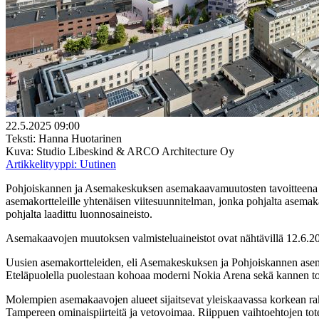
22.5.2025 09:00
Teksti: Hanna Huotarinen
Kuva: Studio Libeskind & ARCO Architecture Oy
Artikkelityyppi:
Uutinen
Pohjoiskannen ja Asemakeskuksen asemakaavamuutosten tavoitteena on
asemakortteleille yhtenäisen viitesuunnitelman, jonka pohjalta asem
pohjalta laadittu luonnosaineisto.
Asemakaavojen muutoksen valmisteluaineistot ovat nähtävillä 12.6.2
Uusien asemakortteleiden, eli Asemakeskuksen ja Pohjoiskannen asemak
Eteläpuolella puolestaan kohoaa moderni Nokia Arena sekä kannen t
Molempien asemakaavojen alueet sijaitsevat yleiskaavassa korkean ra
Tampereen ominaispiirteitä ja vetovoimaa. Riippuen vaihtoehtojen toteu