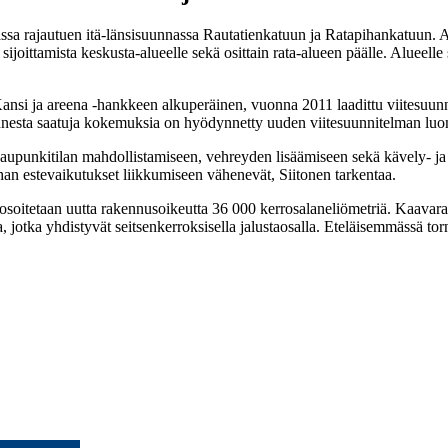
sassa rajautuen itä-länsisuunnassa Rautatienkatuun ja Ratapihankatuun.
sijoittamista keskusta-alueelle sekä osittain rata-alueen päälle. Alueell
si ja areena -hankkeen alkuperäinen, vuonna 2011 laadittu viitesuunnit
annesta saatuja kokemuksia on hyödynnetty uuden viitesuunnitelman lu
n kaupunkitilan mahdollistamiseen, vehreyden lisäämiseen sekä kävely- j
ihan estevaikutukset liikkumiseen vähenevät, Siitonen tarkentaa.
oitetaan uutta rakennusoikeutta 36 000 kerrosalaneliömetriä. Kaavarat
 jotka yhdistyvät seitsenkerroksisella jalustaosalla. Eteläisemmässä torn