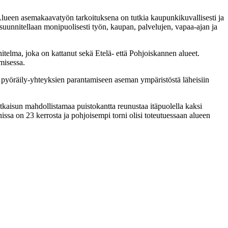
 Alueen asemakaavatyön tarkoituksena on tutkia kaupunkikuvallisesti ja
e suunnitellaan monipuolisesti työn, kaupan, palvelujen, vapaa-ajan ja
elma, joka on kattanut sekä Etelä- että Pohjoiskannen alueet.
omisessa.
a pyöräily-yhteyksien parantamiseen aseman ympäristöstä läheisiin
kaisun mahdollistamaa puistokantta reunustaa itäpuolella kaksi
issa on 23 kerrosta ja pohjoisempi torni olisi toteutuessaan alueen