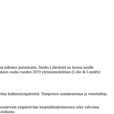
julkinen puistokansi. Studio Libeskind on luonut uusille
eskuksen osalta vuoden 2019 yleissuunnitelman (Cobe & Lundén)
tua kulttuuriympäristöä: Tampereen rautatieasemaa ja veturitalleja.
 luontevasti ympäröivään kaupunkirakenteeseen sekä vahvistaa
a asukasta.