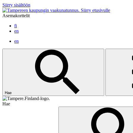
Siirry sisältöön
Siirry etusivulle
Asemakorttelit
fi
en
en
Hae
Hae