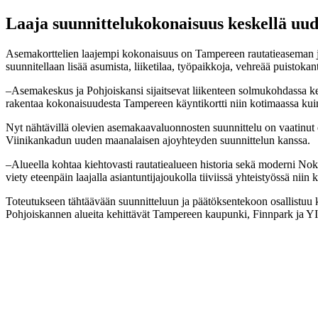
Laaja suunnittelukokonaisuus keskellä uu
Asemakorttelien laajempi kokonaisuus on Tampereen rautatieaseman ja 
suunnitellaan lisää asumista, liiketilaa, työpaikkoja, vehreää puistoka
–Asemakeskus ja Pohjoiskansi sijaitsevat liikenteen solmukohdassa kesk
rakentaa kokonaisuudesta Tampereen käyntikortti niin kotimaassa kuin
Nyt nähtävillä olevien asemakaavaluonnosten suunnittelu on vaatinut
Viinikankadun uuden maanalaisen ajoyhteyden suunnittelun kanssa.
–Alueella kohtaa kiehtovasti rautatiealueen historia sekä moderni Nok
viety eteenpäin laajalla asiantuntijajoukolla tiiviissä yhteistyössä nii
Toteutukseen tähtäävään suunnitteluun ja päätöksentekoon osallistu
Pohjoiskannen alueita kehittävät Tampereen kaupunki, Finnpark ja YIT