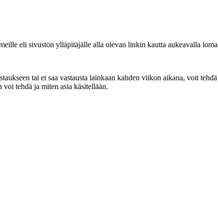
ille eli sivuston ylläpitäjälle alla olevan linkin kautta aukeavalla loma
aukseen tai et saa vastausta lainkaan kahden viikon aikana, voit tehdä i
 voi tehdä ja miten asia käsitellään.