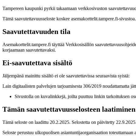
Tampereen kaupunki pyrkii takaamaan verkkosivuston saavutettavuuden
Tämä saavutettavuusseloste koskee asemakorttelit.tampere.fi-sivustoa.
Saavutettavuuden tila
Asemakorttelit.tampere.fi täyttää Verkkosisällön saavutettavuusohjei
korjaamaan saavutettavaksi.
Ei-saavutettava sisältö
Jäljempänä mainittu sisältö ei ole saavutettavissa seuraavista syistä:
Lain digitaalisten palvelujen tarjoamisesta 306/2019 noudattamatta jä
Sivustolla on kuvalinkkejä, joilta puuttuu linkin tarkoituksen o
Tämän saavutettavuusselosteen laatiminen
Tämä seloste on laadittu 20.2.2025. Selostetta on päivitetty 22.9.2025
Seloste perustuu ulkopuolisen asiantuntijaorganisaation toteuttamaan 