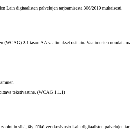
 Lain digitaalisten palvelujen tarjoamisesta 306/2019 mukaisesti.
den (WCAG) 2.1 tason AA vaatimukset osittain. Vaatimusten noudattamatt
ttäminen
soittava tekstivastine. (WCAG 1.1.1)
.
arviointiin siitä, täyttääkö verkkosivusto Lain digitaalisten palveluje