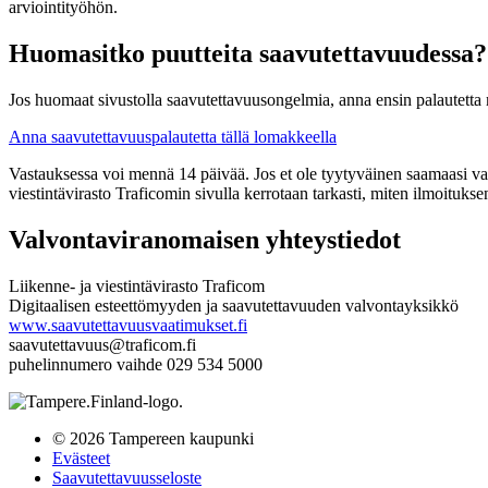
arviointityöhön.
Huomasitko puutteita saavutettavuudessa?
Jos huomaat sivustolla saavutettavuusongelmia, anna ensin palautetta me
Anna saavutettavuuspalautetta tällä lomakkeella
Vastauksessa voi mennä 14 päivää. Jos et ole tyytyväinen saamaasi vast
viestintävirasto Traficomin sivulla kerrotaan tarkasti, miten ilmoituksen
Valvontaviranomaisen yhteystiedot
Liikenne- ja viestintävirasto Traficom
Digitaalisen esteettömyyden ja saavutettavuuden valvontayksikkö
www.saavutettavuusvaatimukset.fi
saavutettavuus@traficom.fi
puhelinnumero vaihde 029 534 5000
© 2026 Tampereen kaupunki
Evästeet
Saavutettavuusseloste