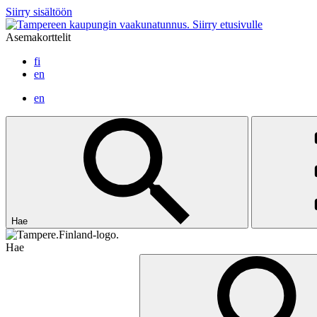
Siirry sisältöön
Siirry etusivulle
Asemakorttelit
fi
en
en
Hae
Hae