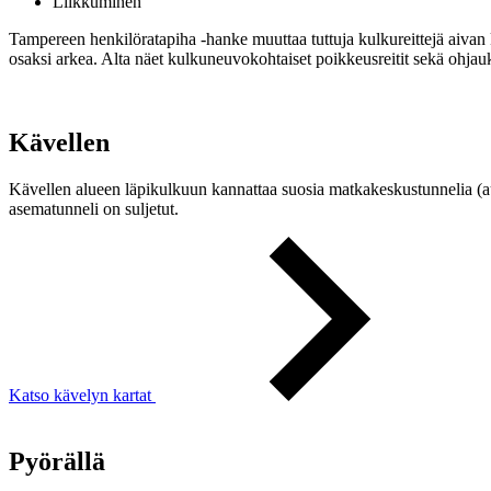
Liikkuminen
Tampereen henkilöratapiha -hanke muuttaa tuttuja kulkureittejä aivan 
osaksi arkea. Alta näet kulkuneuvokohtaiset poikkeusreitit sekä ohjauks
Kävellen
Kävellen alueen läpikulkuun kannattaa suosia matkakeskustunnelia (au
asematunneli on suljetut.
Katso kävelyn kartat
Pyörällä