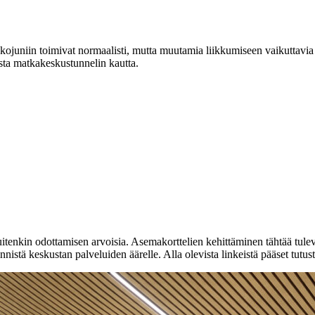
ukojuniin toimivat normaalisti, mutta muutamia liikkumiseen vaikuttavi
ta matkakeskustunnelin kautta.
uitenkin odottamisen arvoisia. Asemakorttelien kehittäminen tähtää tule
nistä keskustan palveluiden äärelle. Alla olevista linkeistä pääset tut