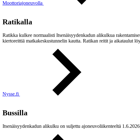
Moottoriajoneuvolla
Ratikalla
Ratikka kulkee normaalisti Itsenäisyydenkadun alikulkua rakentamisest
kiertoreittiä matkakeskustunnelin kautta. Ratikan reitit ja aikataulut lö
Nysse.fi
Bussilla
Itsenäisyydenkadun alikulku on suljettu ajoneuvoliikenteeltä 1.6.2026, jo