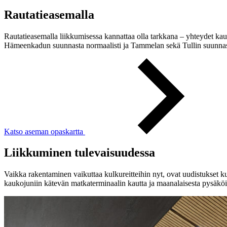
Rautatieasemalla
Rautatieasemalla liikkumisessa kannattaa olla tarkkana – yhteydet ka
Hämeenkadun suunnasta normaalisti ja Tammelan sekä Tullin suunnas
Katso aseman opaskartta
Liikkuminen tulevaisuudessa
Vaikka rakentaminen vaikuttaa kulkureitteihin nyt, ovat uudistukset k
kaukojuniin kätevän matkaterminaalin kautta ja maanalaisesta pysäköin