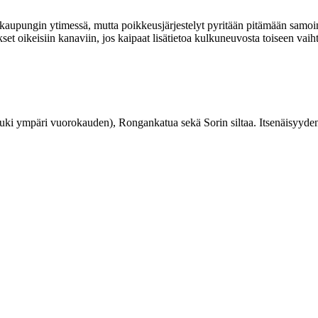
kaupungin ytimessä, mutta poikkeusjärjestelyt pyritään pitämään samoina
et oikeisiin kanaviin, jos kaipaat lisätietoa kulkuneuvosta toiseen vaih
ki ympäri vuorokauden), Rongankatua sekä Sorin siltaa. Itsenäisyydenk