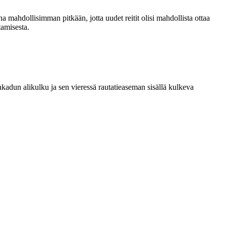
 mahdollisimman pitkään, jotta uudet reitit olisi mahdollista ottaa
tamisesta.
adun alikulku ja sen vieressä rautatieaseman sisällä kulkeva