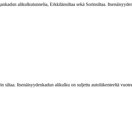
gankadun alikulkutunnelia, Erkkilänsiltaa sekä Sorinsiltaa. Itsenäisyyde
rin siltaa. Itsenäisyydenkadun alikulku on suljettu autoliikenteeltä vuo