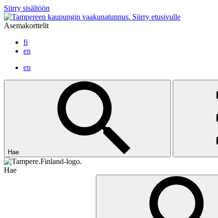
Siirry sisältöön
Siirry etusivulle
Asemakorttelit
fi
en
en
Hae
Hae