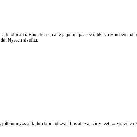
a huolimatta. Rautatieasemalle ja juniin pääsee ratikasta Hämeenkadun 
ydät Nyssen sivuilta.
lloin myös alikulun läpi kulkevat bussit ovat siirtyneet korvaaville reite