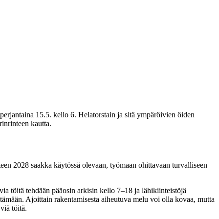
perjantaina 15.5. kello 6. Helatorstain ja sitä ympäröivien öiden
inrinteen kautta.
ä
uoteen 2028 saakka käytössä olevaan, työmaan ohittavaan turvalliseen
a töitä tehdään pääosin arkisin kello 7–18 ja lähikiinteistöjä
lttämään. Ajoittain rakentamisesta aiheutuva melu voi olla kovaa, mutta
viä töitä.