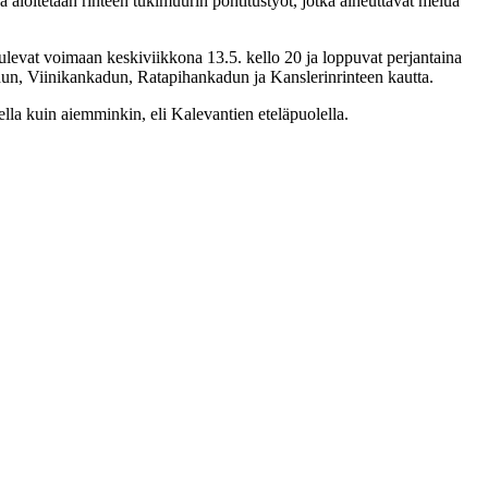
 aloitetaan rinteen tukimuurin pontitustyöt, jotka aiheuttavat melua
 tulevat voimaan keskiviikkona 13.5. kello 20 ja loppuvat perjantaina
adun, Viinikankadun, Ratapihankadun ja Kanslerinrinteen kautta.
ella kuin aiemminkin, eli Kalevantien eteläpuolella.