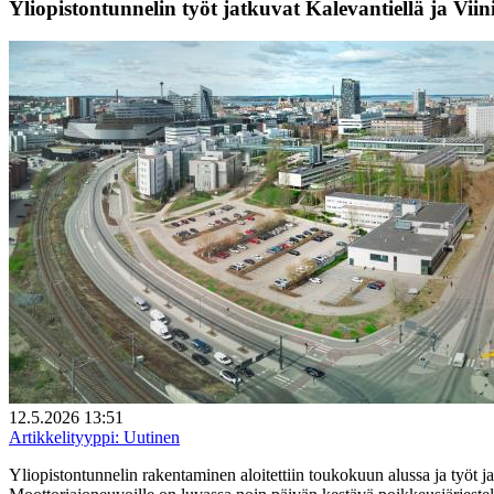
Yliopistontunnelin työt jatkuvat Kalevantiellä ja Vii
12.5.2026 13:51
Artikkelityyppi:
Uutinen
Yliopistontunnelin rakentaminen aloitettiin toukokuun alussa ja työt 