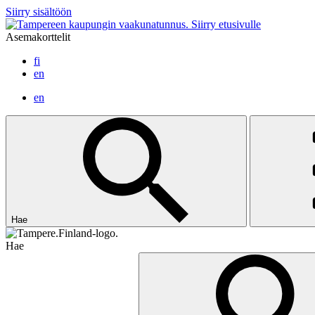
Siirry sisältöön
Siirry etusivulle
Asemakorttelit
fi
en
en
Hae
Hae