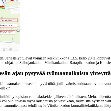
en. Järjestelyt tulevat voimaan keskiviikkona 13.5. kello 20 ja loppuvat 
enne ohjataan Salhojankadun, Viinikankadun, Ratapihankadun ja Kansler
kesän ajan pysyvää työmaanaikaista yhteytt
ekä maanrakennukseen liittyviä töitä, joilla valmistaudutaan arviolta v
öillekin.
titöitä yliopiston valintakokeiden jälkeen 26.5. alkaen. Melua aiheuttavi
a voi olla luvassa myös lauantaisin päiväsaikaan, mutta sitä pyritään vä
n suunnitelmissa tehdä myös Viinikankadun kunnallistekniikkaan liitty