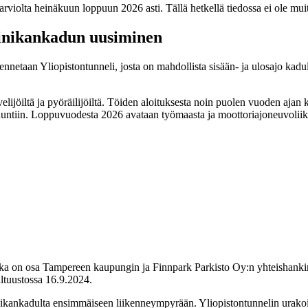
, arviolta heinäkuun loppuun 2026 asti. Tällä hetkellä tiedossa ei ole m
iinikankadun uusiminen
etaan Yliopistontunneli, josta on mahdollista sisään- ja ulosajo kadu
lijöiltä ja pyöräilijöiltä. Töiden aloituksesta noin puolen vuoden ajan 
iin. Loppuvuodesta 2026 avataan työmaasta ja moottoriajoneuvoliikenteest
 joka on osa Tampereen kaupungin ja Finnpark Parkisto Oy:n yhteishan
ltuustossa 16.9.2024.
kankadulta ensimmäiseen liikenneympyrään. Yliopistontunnelin urakoit