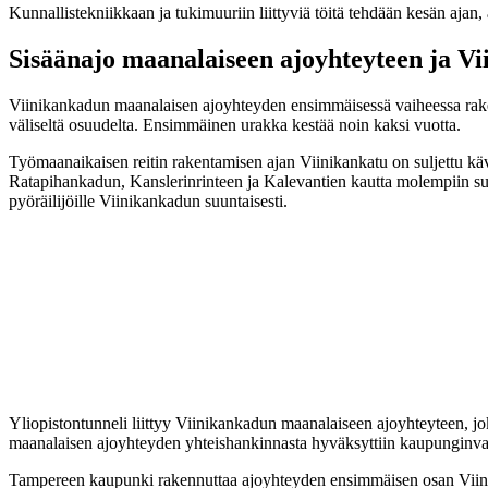
Kunnallistekniikkaan ja tukimuuriin liittyviä töitä tehdään kesän ajan
Sisäänajo maanalaiseen ajoyhteyteen ja V
Viinikankadun maanalaisen ajoyhteyden ensimmäisessä vaiheessa rakenn
väliseltä osuudelta. Ensimmäinen urakka kestää noin kaksi vuotta.
Työmaanaikaisen reitin rakentamisen ajan Viinikankatu on suljettu käve
Ratapihankadun, Kanslerinrinteen ja Kalevantien kautta molempiin suunt
pyöräilijöille Viinikankadun suuntaisesti.
Yliopistontunneli liittyy Viinikankadun maanalaiseen ajoyhteyteen,
maanalaisen ajoyhteyden yhteishankinnasta hyväksyttiin kaupunginva
Tampereen kaupunki rakennuttaa ajoyhteyden ensimmäisen osan Viini