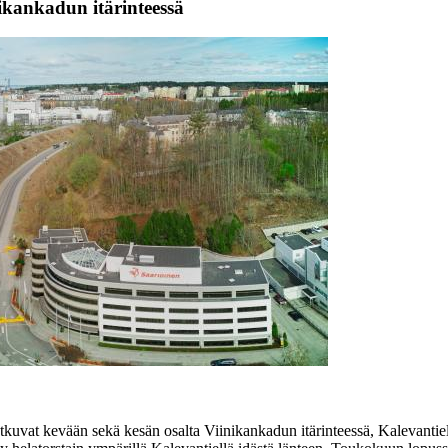
nikankadun itärinteessä
jatkuvat kevään sekä kesän osalta Viinikankadun itärinteessä, Kalevanti