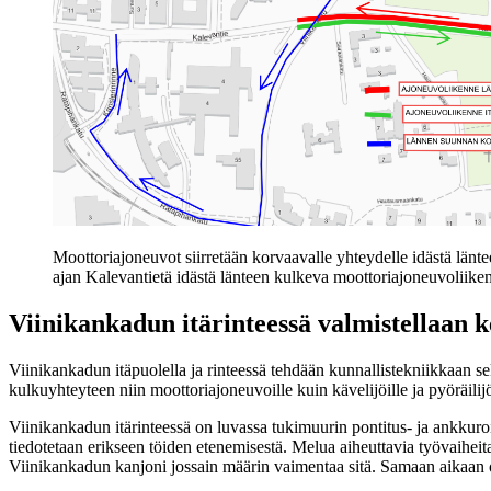
Moottoriajoneuvot siirretään korvaavalle yhteydelle idästä länte
ajan Kalevantietä idästä länteen kulkeva moottoriajoneuvoliik
Viinikankadun itärinteessä valmistellaan 
Viinikankadun itäpuolella ja rinteessä tehdään kunnallistekniikkaan s
kulkuyhteyteen niin moottoriajoneuvoille kuin kävelijöille ja pyöräilij
Viinikankadun itärinteessä on luvassa tukimuurin pontitus- ja ankkuroin
tiedotetaan erikseen töiden etenemisestä. Melua aiheuttavia työvaiheit
Viinikankadun kanjoni jossain määrin vaimentaa sitä. Samaan aikaan o