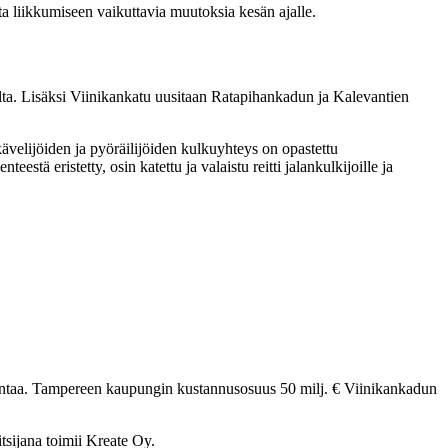
uita liikkumiseen vaikuttavia muutoksia kesän ajalle.
lta. Lisäksi Viinikankatu uusitaan Ratapihankadun ja Kalevantien
kävelijöiden ja pyöräilijöiden kulkuyhteys on opastettu
ä eristetty, osin katettu ja valaistu reitti jalankulkijoille ja
kintaa. Tampereen kaupungin kustannusosuus 50 milj. € Viinikankadun
sijana toimii Kreate Oy.