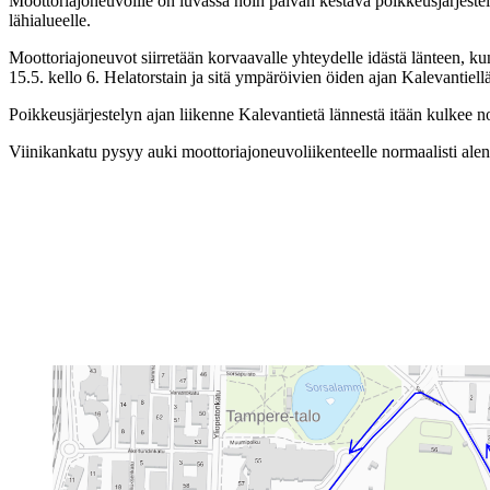
Moottoriajoneuvoille on luvassa noin päivän kestävä poikkeusjärjestely
lähialueelle.
Moottoriajoneuvot siirretään korvaavalle yhteydelle idästä länteen, kun
15.5. kello 6. Helatorstain ja sitä ympäröivien öiden ajan Kalevanti
Poikkeusjärjestelyn ajan liikenne Kalevantietä lännestä itään kulkee n
Viinikankatu pysyy auki moottoriajoneuvoliikenteelle normaalisti ale