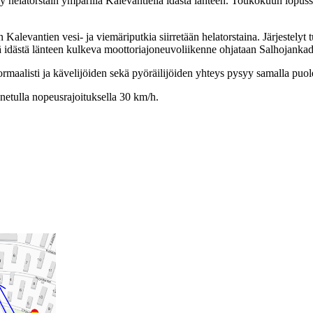
 helatorstain ympärillä Kalevantiellä idästä länteen. Toukokuun lopussa
 Kalevantien vesi- ja viemäriputkia siirretään helatorstaina. Järjestelyt
ellä idästä länteen kulkeva moottoriajoneuvoliikenne ohjataan Salhojank
ormaalisti ja kävelijöiden sekä pyöräilijöiden yhteys pysyy samalla puol
nnetulla nopeusrajoituksella 30 km/h.