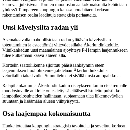
kaarevaa julkisivua. Tornien muodostamaa kokonaisuutta kehitetään
yhdessä Tampereen kaupungin kanssa noudattaen korkean
rakentamisen osalta laadittuja strategisia periaatteita.
Uusi kävelysilta radan yli
Asemakaavalla mahdollistetaan radan ylittävän kävelysillan
toteuttaminen ja esteettömät yhteydet sillalta Åkerlundinkadulle.
Viinikankadun uusi maanalainen ajoyhteys P-Hämpin laajennukseen
tulee kulkemaan kaava-alueen alla.
Korttelin saattoliikenne sijoittuu pääsisäänkäynnin eteen,
laajennuksen huoltoliikenne johdetaan Åkerlundinkadulta
veturitallin takasivulle. Suunnitelma ei sisällä uusia autopaikkoja.
Ratapihankadun ja Åkerlundinkadun risteykseen tontin eteläreunalle
muodostuvalle aukiolle on esitetty säteittäisesti istutettu puistikko
lämpötilaolosuhteiden hallintaan, suojaamaan tilaa liikenneväylien
suuntaan ja lisäämään alueen viihtyisyyttä.
Osa laajempaa kokonaisuutta
Hanke toteuttaa kaupungin strategisia tavoitteita ja soveltuu korkean