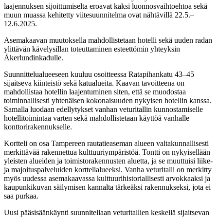
laajennuksen sijoittumiselta eroavat kaksi luonnosvaihtoehtoa sekä
muun muassa kehitetty viitesuunnitelma ovat nähtävillä 22.5.–
12.6.2025.
Asemakaavan muutoksella mahdollistetaan hotelli sekä uuden radan
ylittävän kävelysillan toteuttaminen esteettömin yhteyksin
Åkerlundinkadulle.
Suunnittelualueeseen kuuluu osoitteessa Ratapihankatu 43–45
sijaitseva kiinteistö sekä katualueita. Kaavan tavoitteena on
mahdollistaa hotellin laajentuminen siten, että se muodostaa
toiminnallisesti yhtenäisen kokonaisuuden nykyisen hotellin kanssa.
Samalla luodaan edellytykset vanhan veturitallin kunnostamiselle
hotellitoimintaa varten sekä mahdollistetaan käyttöä vanhalle
konttorirakennukselle.
Kortteli on osa Tampereen rautatieaseman alueen valtakunnallisesti
merkittävää rakennettua kulttuuriympäristöä. Tontti on nykyisellään
yleisten alueiden ja toimistorakennusten aluetta, ja se muuttuisi liike-
ja majoituspalveluiden korttelialueeksi. Vanha veturitalli on merkitty
myös uudessa asemakaavassa kulttuurihistoriallisesti arvokkaaksi ja
kaupunkikuvan säilymisen kannalta tärkeäksi rakennukseksi, jota ei
saa purkaa.
Uusi pääsisäänkäynti suunnitellaan veturitallien keskellä sijaitsevan