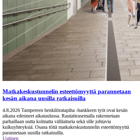
Matkakeskustunnelin esteettömyyttä parannetaan
kesän aikana uusilla ratkaisuilla
4.8.2026
Tampereen henkilöratapiha -hankkeen työt ovat kesän
aikana edenneet aikataulussa. Rautatieasemalla rakennetaan
parhaillaan uutta kolmatta välilaituria sekä sille johtavia
kulkuyhteyksiä. Osana töitä matkakeskustunnelin esteettömyyttä
parannetaan uusilla ratkaisuilla.
Uutinen