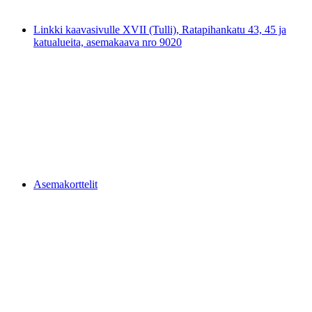
Linkki kaavasivulle XVII (Tulli), Ratapihankatu 43, 45 ja
katualueita, asemakaava nro 9020
Asemakorttelit