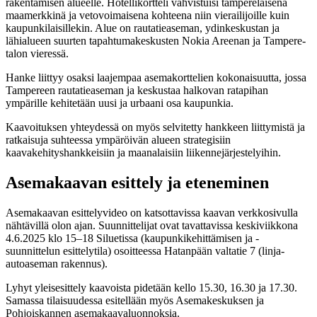
rakentamisen alueelle. Hotellikortteli vahvistuisi tamperelaisena
maamerkkinä ja vetovoimaisena kohteena niin vierailijoille kuin
kaupunkilaisillekin. Alue on rautatieaseman, ydinkeskustan ja
lähialueen suurten tapahtumakeskusten Nokia Areenan ja Tampere-
talon vieressä.
Hanke liittyy osaksi laajempaa asemakorttelien kokonaisuutta, jossa
Tampereen rautatieaseman ja keskustaa halkovan ratapihan
ympärille kehitetään uusi ja urbaani osa kaupunkia.
Kaavoituksen yhteydessä on myös selvitetty hankkeen liittymistä ja
ratkaisuja suhteessa ympäröivän alueen strategisiin
kaavakehityshankkeisiin ja maanalaisiin liikennejärjestelyihin.
Asemakaavan esittely ja eteneminen
Asemakaavan esittelyvideo on katsottavissa kaavan verkkosivulla
nähtävillä olon ajan. Suunnittelijat ovat tavattavissa keskiviikkona
4.6.2025 klo 15–18 Siluetissa (kaupunkikehittämisen ja -
suunnittelun esittelytila) osoitteessa Hatanpään valtatie 7 (linja-
autoaseman rakennus).
Lyhyt yleisesittely kaavoista pidetään kello 15.30, 16.30 ja 17.30.
Samassa tilaisuudessa esitellään myös Asemakeskuksen ja
Pohjoiskannen asemakaavaluonnoksia.