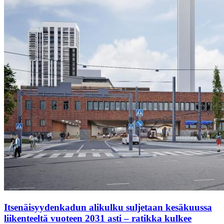
Itsenäisyydenkadun alikulku suljetaan kesäkuussa
liikenteeltä vuoteen 2031 asti – ratikka kulkee