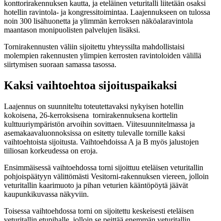
konttorirakennuksen kautta, ja eteläinen veturitalli liitetään osaksi
hotellin ravintola- ja kongressitoimintaa. Laajennukseen on tulossa
noin 300 lisähuonetta ja ylimmän kerroksen näköalaravintola
maantason monipuolisten palvelujen lisäksi.
Tornirakennusten väliin sijoitettu yhteyssilta mahdollistaisi
molempien rakennusten ylimpien kerrosten ravintoloiden välillä
siirtymisen suoraan samassa tasossa.
Kaksi vaihtoehtoa sijoituspaikaksi
Laajennus on suunniteltu toteutettavaksi nykyisen hotellin
kokoisena, 26-kerroksisena tornirakennuksena korttelin
kulttuuriympäristön arvoihin sovittaen. Viitesuunnitelmassa ja
asemakaavaluonnoksissa on esitetty tulevalle tornille kaksi
vaihtoehtoista sijoitusta. Vaihtoehdoissa A ja B myös jalustojen
tiiliosan korkeudessa on eroja.
Ensimmäisessä vaihtoehdossa torni sijoittuu eteläisen veturitallin
pohjoispäätyyn välittömästi Vesitorni-rakennuksen viereen, jolloin
veturitallin kaarimuoto ja pihan veturien kääntöpöytä jäävät
kaupunkikuvassa näkyviin.
Toisessa vaihtoehdossa torni on sijoitettu keskeisesti eteläisen
veturitallin etupihalle, jolloin se peittää enemmän veturitallin