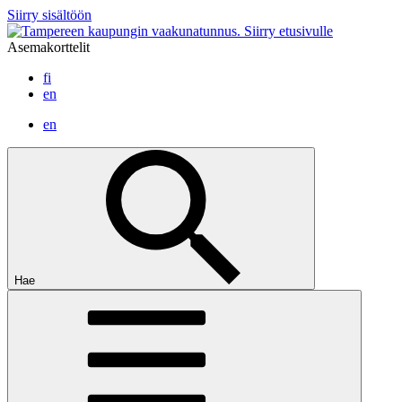
Siirry sisältöön
Siirry etusivulle
Asemakorttelit
fi
en
en
Hae