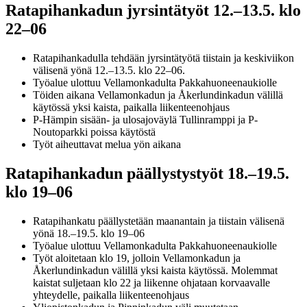
Ratapihankadun jyrsintätyöt 12.–13.5. klo
22–06
Ratapihankadulla tehdään jyrsintätyötä tiistain ja keskiviikon
välisenä yönä 12.–13.5. klo 22–06.
Työalue ulottuu Vellamonkadulta Pakkahuoneenaukiolle
Töiden aikana Vellamonkadun ja Åkerlundinkadun välillä
käytössä yksi kaista, paikalla liikenteenohjaus
P-Hämpin sisään- ja ulosajoväylä Tullinramppi ja P-
Noutoparkki poissa käytöstä
Työt aiheuttavat melua yön aikana
Ratapihankadun päällystystyöt 18.–19.5.
klo 19–06
Ratapihankatu päällystetään maanantain ja tiistain välisenä
yönä 18.–19.5. klo 19–06
Työalue ulottuu Vellamonkadulta Pakkahuoneenaukiolle
Työt aloitetaan klo 19, jolloin Vellamonkadun ja
Åkerlundinkadun välillä yksi kaista käytössä. Molemmat
kaistat suljetaan klo 22 ja liikenne ohjataan korvaavalle
yhteydelle, paikalla liikenteenohjaus