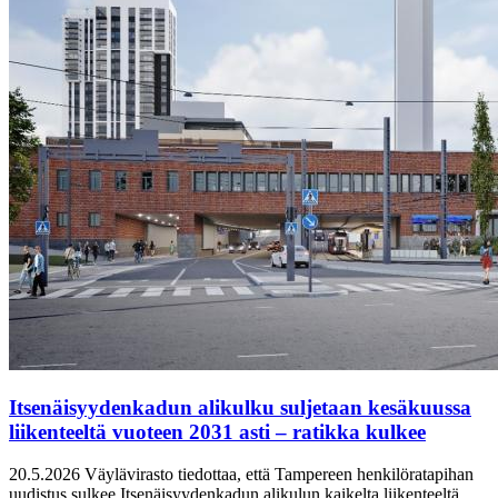
Itsenäisyydenkadun alikulku suljetaan kesäkuussa
liikenteeltä vuoteen 2031 asti – ratikka kulkee
20.5.2026
Väylävirasto tiedottaa, että Tampereen henkilöratapihan
uudistus sulkee Itsenäisyydenkadun alikulun kaikelta liikenteeltä