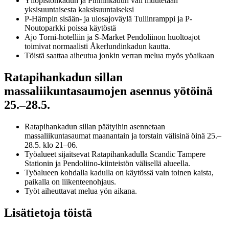
Yliopistonkadun ja Pinninkadun väli muutetaan
yksisuuntaisesta kaksisuuntaiseksi
P-Hämpin sisään- ja ulosajoväylä Tullinramppi ja P-
Noutoparkki poissa käytöstä
Ajo Torni-hotelliin ja S-Market Pendoliinon huoltoajot
toimivat normaalisti Åkerlundinkadun kautta.
Töistä saattaa aiheutua jonkin verran melua myös yöaikaan
Ratapihankadun sillan
massaliikuntasaumojen asennus yötöinä
25.–28.5.
Ratapihankadun sillan päätyihin asennetaan
massaliikuntasaumat maanantain ja torstain välisinä öinä 25.–
28.5. klo 21–06.
Työalueet sijaitsevat Ratapihankadulla Scandic Tampere
Stationin ja Pendoliino-kiinteistön välisellä alueella.
Työalueen kohdalla kadulla on käytössä vain toinen kaista,
paikalla on liikenteenohjaus.
Työt aiheuttavat melua yön aikana.
Lisätietoja töistä