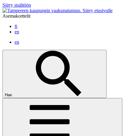
Siirry sisältöön
Siirry etusivulle
Asemakorttelit
fi
en
en
Hae