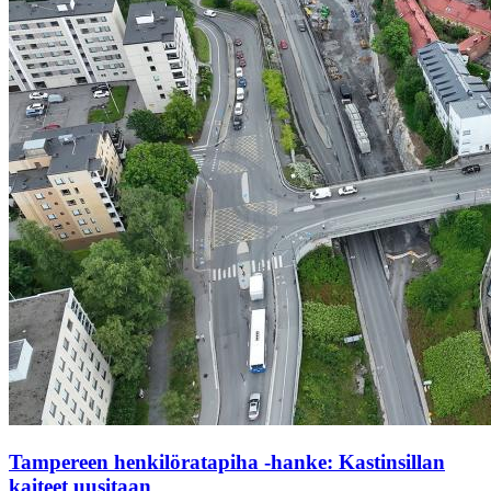
Tampereen henkilöratapiha -hanke: Kastinsillan
kaiteet uusitaan