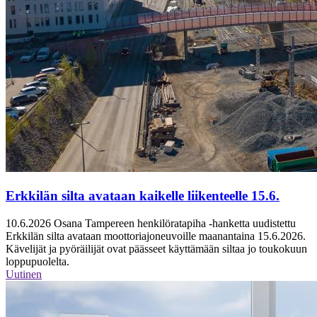
Erkkilän silta avataan kaikelle liikenteelle 15.6.
10.6.2026
Osana Tampereen henkilöratapiha -hanketta uudistettu
Erkkilän silta avataan moottoriajoneuvoille maanantaina 15.6.2026.
Kävelijät ja pyöräilijät ovat päässeet käyttämään siltaa jo toukokuun
loppupuolelta.
Uutinen