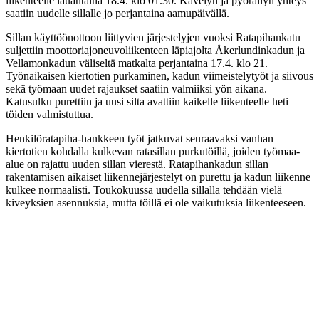
liikenteelle lauantaina 18.4. klo 01.30. Kävelyn ja pyöräilyn yhteys
saatiin uudelle sillalle jo perjantaina aamupäivällä.
Sillan käyttöönottoon liittyvien järjestelyjen vuoksi Ratapihankatu
suljettiin moottoriajoneuvoliikenteen läpiajolta Åkerlundinkadun ja
Vellamonkadun väliseltä matkalta perjantaina 17.4. klo 21.
Työnaikaisen kiertotien purkaminen, kadun viimeistelytyöt ja siivous
sekä työmaan uudet rajaukset saatiin valmiiksi yön aikana.
Katusulku purettiin ja uusi silta avattiin kaikelle liikenteelle heti
töiden valmistuttua.
Henkilöratapiha-hankkeen työt jatkuvat seuraavaksi vanhan
kiertotien kohdalla kulkevan ratasillan purkutöillä, joiden työmaa-
alue on rajattu uuden sillan vierestä. Ratapihankadun sillan
rakentamisen aikaiset liikennejärjestelyt on purettu ja kadun liikenne
kulkee normaalisti. Toukokuussa uudella sillalla tehdään vielä
kiveyksien asennuksia, mutta töillä ei ole vaikutuksia liikenteeseen.