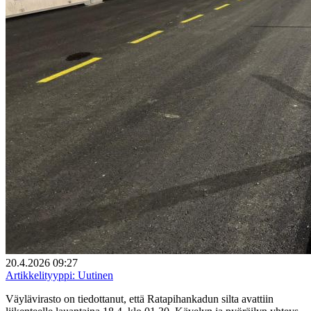
20.4.2026 09:27
Artikkelityyppi:
Uutinen
Väylävirasto on tiedottanut, että Ratapihankadun silta avattiin