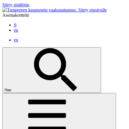
Siirry sisältöön
Siirry etusivulle
Asemakorttelit
fi
en
en
Hae