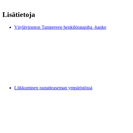
Lisätietoja
Väyläviraston Tampereen henkilöratapiha -hanke
Liikkuminen rautatieaseman ympäristössä