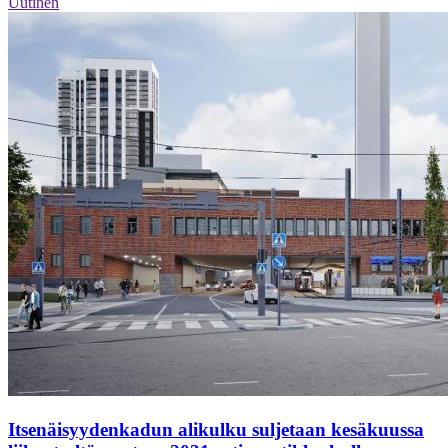
Uutinen
Itsenäisyydenkadun alikulku suljetaan kesäkuussa