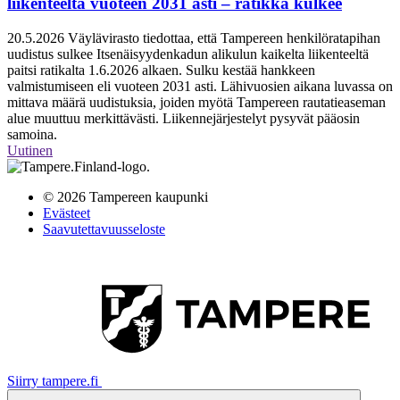
liikenteeltä vuoteen 2031 asti – ratikka kulkee
20.5.2026
Väylävirasto tiedottaa, että Tampereen henkilöratapihan
uudistus sulkee Itsenäisyydenkadun alikulun kaikelta liikenteeltä
paitsi ratikalta 1.6.2026 alkaen. Sulku kestää hankkeen
valmistumiseen eli vuoteen 2031 asti. Lähivuosien aikana luvassa on
mittava määrä uudistuksia, joiden myötä Tampereen rautatieaseman
alue muuttuu merkittävästi. Liikennejärjestelyt pysyvät pääosin
samoina.
Uutinen
© 2026 Tampereen kaupunki
Evästeet
Saavutettavuusseloste
Siirry tampere.fi