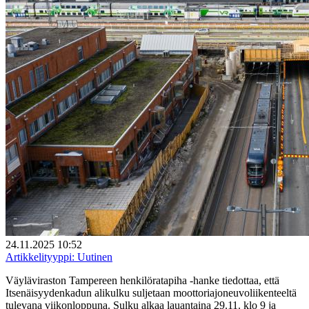
24.11.2025 10:52
Artikkelityyppi:
Uutinen
Väyläviraston Tampereen henkilöratapiha -hanke tiedottaa, että
Itsenäisyydenkadun alikulku suljetaan moottoriajoneuvoliikenteeltä
tulevana viikonloppuna. Sulku alkaa lauantaina 29.11. klo 9 ja