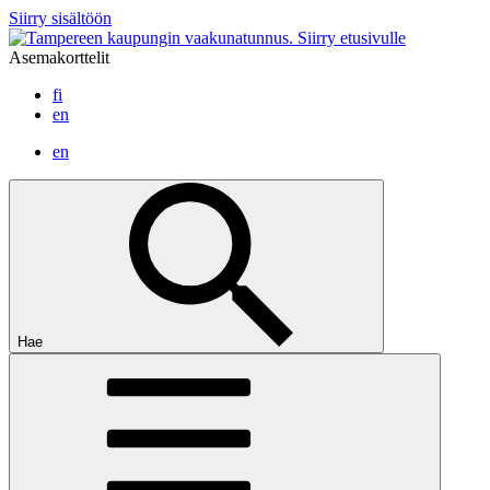
Siirry sisältöön
Siirry etusivulle
Asemakorttelit
fi
en
en
Hae