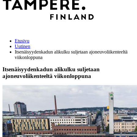
Etusivu
Uutinen
Itsenäisyydenkadun alikulku suljetaan ajoneuvoliikenteeltä
viikonloppuna
Itsenäisyydenkadun alikulku suljetaan
ajoneuvoliikenteeltä viikonloppuna