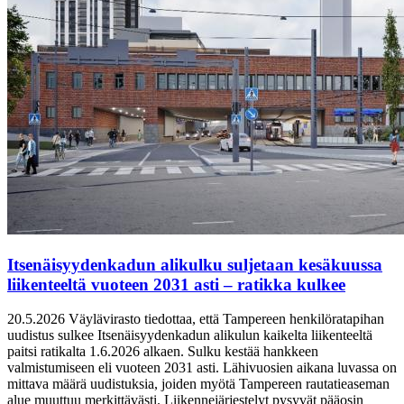
Itsenäisyydenkadun alikulku suljetaan kesäkuussa
liikenteeltä vuoteen 2031 asti – ratikka kulkee
20.5.2026
Väylävirasto tiedottaa, että Tampereen henkilöratapihan
uudistus sulkee Itsenäisyydenkadun alikulun kaikelta liikenteeltä
paitsi ratikalta 1.6.2026 alkaen. Sulku kestää hankkeen
valmistumiseen eli vuoteen 2031 asti. Lähivuosien aikana luvassa on
mittava määrä uudistuksia, joiden myötä Tampereen rautatieaseman
alue muuttuu merkittävästi. Liikennejärjestelyt pysyvät pääosin