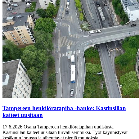
Tampereen henkilöratapiha -hanke: Kastinsillan
kaiteet uusitaan
17.6.2026
Osana Tampereen henkilöratapihan uudistusta
Kastinsillan kaiteet uusitaan turvallisemmiksi. Työt käynnistyvät
kesäkuun lopussa ja aiheuttavat pieniä muutoksia