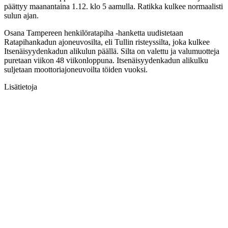
päättyy maanantaina 1.12. klo 5 aamulla. Ratikka kulkee normaalisti
sulun ajan.
Osana Tampereen henkilöratapiha -hanketta uudistetaan
Ratapihankadun ajoneuvosilta, eli Tullin risteyssilta, joka kulkee
Itsenäisyydenkadun alikulun päällä. Silta on valettu ja valumuotteja
puretaan viikon 48 viikonloppuna. Itsenäisyydenkadun alikulku
suljetaan moottoriajoneuvoilta töiden vuoksi.
Lisätietoja