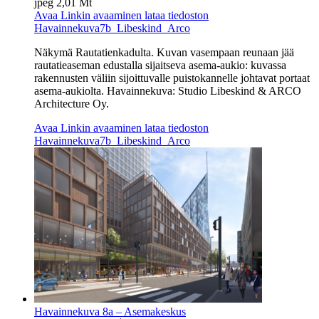
jpeg
2,01 Mt
Avaa
Linkin avaaminen lataa tiedoston
Havainnekuva7b_Libeskind_Arco
Näkymä Rautatienkadulta. Kuvan vasempaan reunaan jää
rautatieaseman edustalla sijaitseva asema-aukio: kuvassa
rakennusten väliin sijoittuvalle puistokannelle johtavat portaat
asema-aukiolta. Havainnekuva: Studio Libeskind & ARCO
Architecture Oy.
Avaa
Linkin avaaminen lataa tiedoston
Havainnekuva7b_Libeskind_Arco
Havainnekuva 8a – Asemakeskus