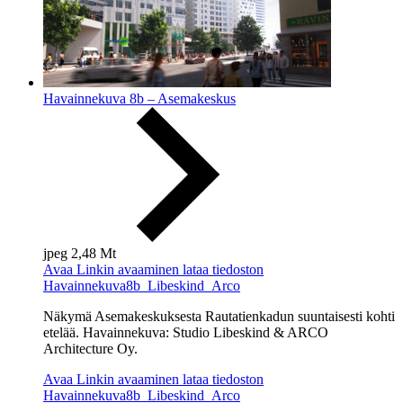
Havainnekuva 8b – Asemakeskus
jpeg
2,48 Mt
Avaa
Linkin avaaminen lataa tiedoston
Havainnekuva8b_Libeskind_Arco
Näkymä Asemakeskuksesta
Rautatienkadun suuntaisesti kohti
etelää.
Havainnekuva: Studio Libeskind & ARCO
Architecture Oy.
Avaa
Linkin avaaminen lataa tiedoston
Havainnekuva8b_Libeskind_Arco