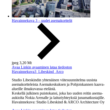
Havainnekuva 3 – uudet asemakorttelit
jpeg
3,20 Mt
Avaa
Linkin avaaminen lataa tiedoston
Havainnekuva3_Libeskind_Arco
Studio Libeskindin yhtenäinen viitesuunnitelma uusista
asemakortteleista Asemakeskuksen ja Pohjoiskannen kaava-
alueille ilmakuvassa etelästä.
Keskellä julkinen puistokansi, joka luo uuden reitin asema-
aukiolta Nokia Arenalle ja laituriyhteyksiä junamatkustajille.
Havainnekuva: Studio Libeskind & ARCO Architecture Oy