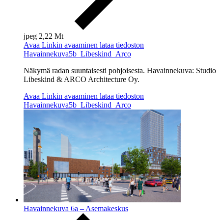
jpeg
2,22 Mt
Avaa
Linkin avaaminen lataa tiedoston
Havainnekuva5b_Libeskind_Arco
Näkymä radan suuntaisesti pohjoisesta. Havainnekuva: Studio
Libeskind & ARCO Architecture Oy.
Avaa
Linkin avaaminen lataa tiedoston
Havainnekuva5b_Libeskind_Arco
Havainnekuva 6a – Asemakeskus