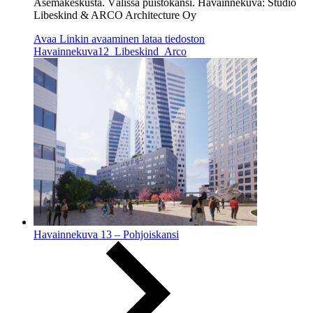
Asemakeskusta. Välissä puistokansi. Havainnekuva: Studio
Libeskind & ARCO Architecture Oy
Avaa
Linkin avaaminen lataa tiedoston
Havainnekuva12_Libeskind_Arco
Havainnekuva 13 – Pohjoiskansi