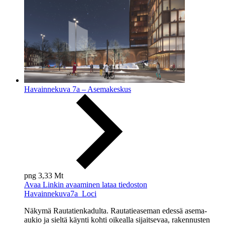
Havainnekuva 7a – Asemakeskus
png
3,33 Mt
Avaa
Linkin avaaminen lataa tiedoston
Havainnekuva7a_Loci
Näkymä Rautatienkadulta. Rautatieaseman edessä asema-
aukio ja sieltä käynti kohti oikealla sijaitsevaa, rakennusten