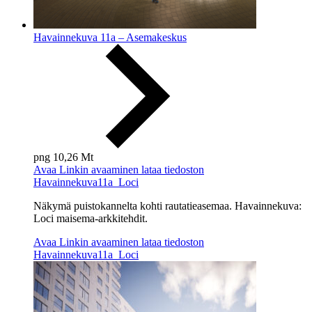
Havainnekuva 11a – Asemakeskus
png
10,26 Mt
Avaa
Linkin avaaminen lataa tiedoston
Havainnekuva11a_Loci
Näkymä puistokannelta kohti
rautatieasemaa.
Havainnekuva:
Loci
maisema-arkkitehdit.
Avaa
Linkin avaaminen lataa tiedoston
Havainnekuva11a_Loci