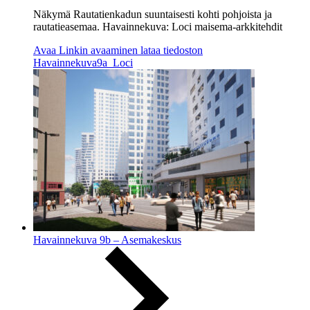
Näkymä
Rautatienkadun
suuntaisesti kohti pohjoista ja
rautatieasemaa.
Havainnekuva:
Loci
maisema-arkkitehdit
Avaa
Linkin avaaminen lataa tiedoston
Havainnekuva9a_Loci
Havainnekuva 9b – Asemakeskus