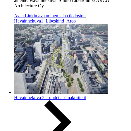
alueille. Havainnekuva: Studio Libeskind & ARCO
Architecture Oy
Avaa
Linkin avaaminen lataa tiedoston
Havainnekuva1_Libeskind_Arco
Havainnekuva 2 – uudet asemakorttelit