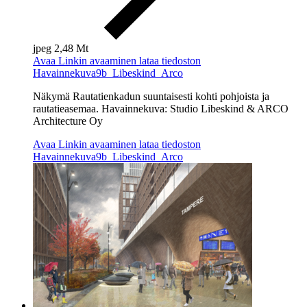
jpeg
2,48 Mt
Avaa
Linkin avaaminen lataa tiedoston
Havainnekuva9b_Libeskind_Arco
Näkymä
Rautatienkadun
suuntaisesti kohti pohjoista ja
rautatieasemaa. Havainnekuva:
Studio
Libeskind
& ARCO
Architecture Oy
Avaa
Linkin avaaminen lataa tiedoston
Havainnekuva9b_Libeskind_Arco