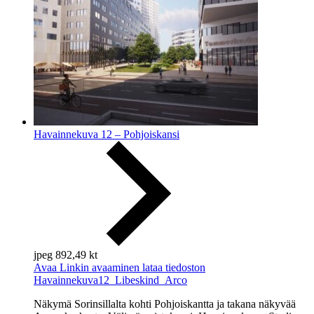
Havainnekuva 12 – Pohjoiskansi
jpeg
892,49 kt
Avaa
Linkin avaaminen lataa tiedoston
Havainnekuva12_Libeskind_Arco
Näkymä Sorinsillalta kohti Pohjoiskantta ja takana näkyvää