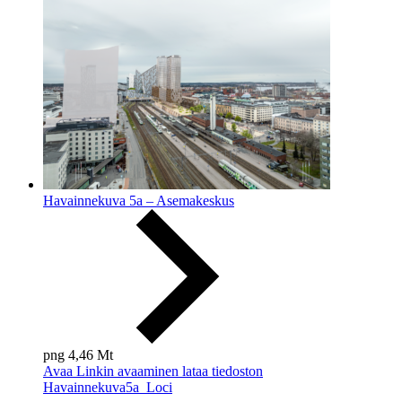
Havainnekuva 5a – Asemakeskus
png
4,46 Mt
Avaa
Linkin avaaminen lataa tiedoston
Havainnekuva5a_Loci