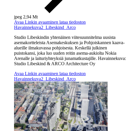
jpeg
2,94 Mt
Avaa
Linkin avaaminen lataa tiedoston
Havainnekuva2_Libeskind_Arco
Studio Libeskindin yhtenäinen viitesuunnitelma uusista
asemakortteleista Asemakeskuksen ja Pohjoiskannen kaava-
alueille ilmakuvassa pohjoisesta. Keskellä julkinen
puistokansi, joka luo uuden reitin asema-aukiolta Nokia
Arenalle ja laituriyhteyksiä junamatkustajille. Havainnekuva:
Studio Libeskind & ARCO Architecture Oy
Avaa
Linkin avaaminen lataa tiedoston
Havainnekuva2_Libeskind_Arco