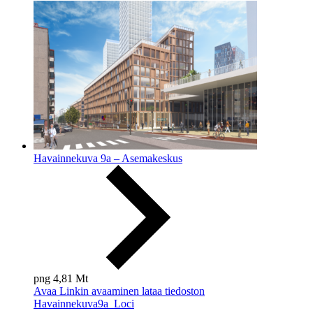
Havainnekuva 9a – Asemakeskus
png
4,81 Mt
Avaa
Linkin avaaminen lataa tiedoston
Havainnekuva9a_Loci