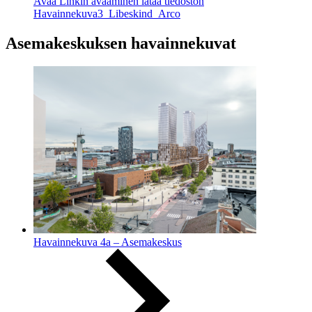
Avaa
Linkin avaaminen lataa tiedoston
Havainnekuva3_Libeskind_Arco
Asemakeskuksen havainnekuvat
Havainnekuva 4a – Asemakeskus