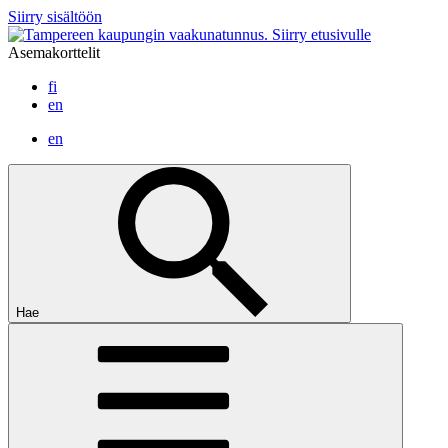
Siirry sisältöön
Siirry etusivulle
Asemakorttelit
fi
en
en
Hae