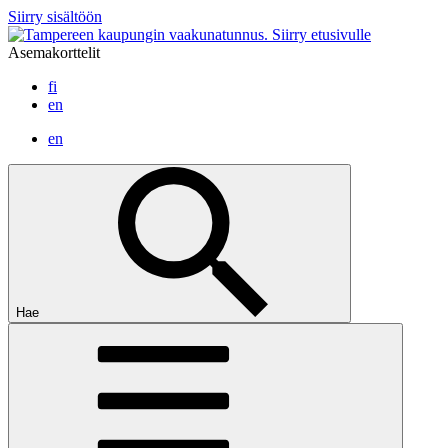
Siirry sisältöön
Siirry etusivulle
Asemakorttelit
fi
en
en
Hae