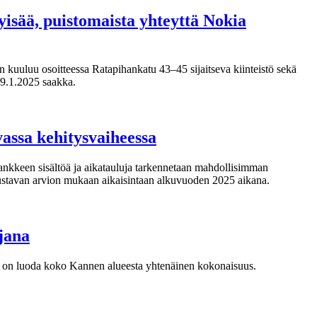
isää, puistomaista yhteyttä Nokia
en kuuluu osoitteessa Ratapihankatu 43–45 sijaitseva kiinteistö sekä
 9.1.2025 saakka.
assa kehitysvaiheessa
ankkeen sisältöä ja aikatauluja tarkennetaan mahdollisimman
ustavan arvion mukaan aikaisintaan alkuvuoden 2025 aikana.
jana
na on luoda koko Kannen alueesta yhtenäinen kokonaisuus.