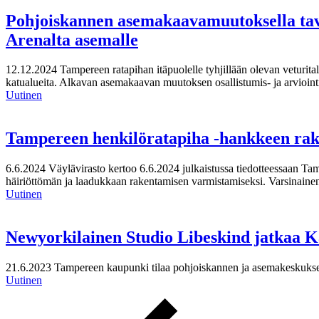
Pohjoiskannen asemakaavamuutoksella tavoi
Arenalta asemalle
12.12.2024
Tampereen ratapihan itäpuolelle tyhjillään olevan veturita
katualueita. Alkavan asemakaavan muutoksen osallistumis- ja arviointi
Uutinen
Tampereen henkilöratapiha -hankkeen rake
6.6.2024
Väylävirasto kertoo 6.6.2024 julkaistussa tiedotteessaan Ta
häiriöttömän ja laadukkaan rakentamisen varmistamiseksi. Varsinain
Uutinen
Newyorkilainen Studio Libeskind jatkaa K
21.6.2023
Tampereen kaupunki tilaa pohjoiskannen ja asemakeskuksen
Uutinen