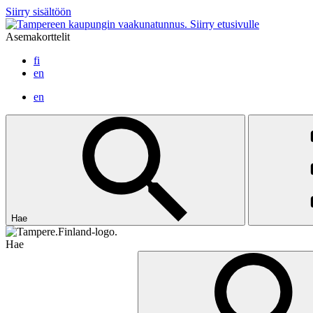
Siirry sisältöön
Siirry etusivulle
Asemakorttelit
fi
en
en
Hae
Hae