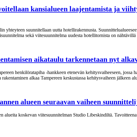
tellaan kansialueen laajentamista ja viihty
llin yhteyteen suunnitellaan uutta hotellirakennusta. Suunnittelualueese
suunnitelma sekä viitesuunnitelma uudesta hotellitornista on nähtävillä
ntamisen aikataulu tarkennetaan nyt alkav
mpereen henkilöratapiha -hankkeen etenevän kehitysvaiheeseen, jossa h
en rakentaminen alkaa Tampereen keskustassa kehitysvaiheen jälkeen al
annen alueen seuraavan vaiheen suunnitteli
 alueita koskevan viitesuunnitelman Studio Libeskindiltä. Tavoittee