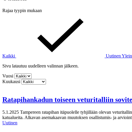
Rajaa tyypin mukaan
Kaikki
Uutinen
Ylei
Sivu latautuu uudelleen valinnan jälkeen.
Vuosi
Kuukausi
Ratapihankadun toiseen veturitalliin sovit
5.1.2025
Tampereen ratapihan itäpuolelle tyhjillään olevan veturitalli
katualueita. Alkavan asemakaavan muutoksen osallistumis- ja arviointi
Uutinen