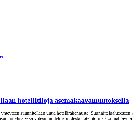
nen
ellaan hotellitiloja asemakaavamuutoksella
n yhteyteen suunnitellaan uutta hotellirakennusta. Suunnittelualueeseen 
suunnitelma sekä viitesuunnitelma uudesta hotellitornista on nähtävillä