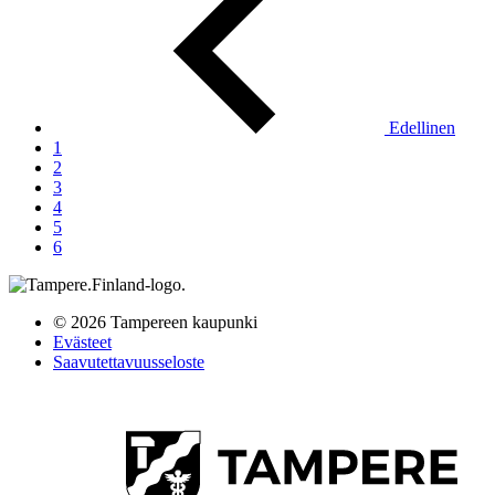
Edellinen
1
2
3
4
5
6
© 2026 Tampereen kaupunki
Evästeet
Saavutettavuusseloste